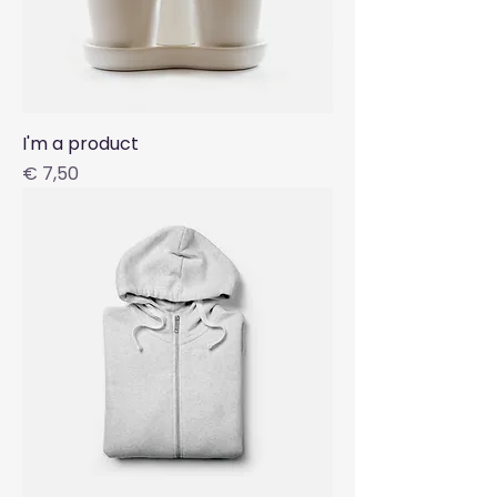
I'm a product
Preis
€ 7,50