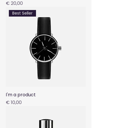
Preis
€ 20,00
Best Seller
I'm a product
Preis
€ 10,00