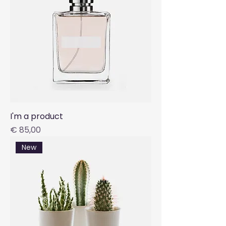
I'm a product
Preis
€ 85,00
New