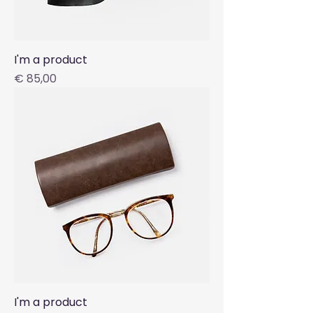
I'm a product
Preis
€ 85,00
I'm a product