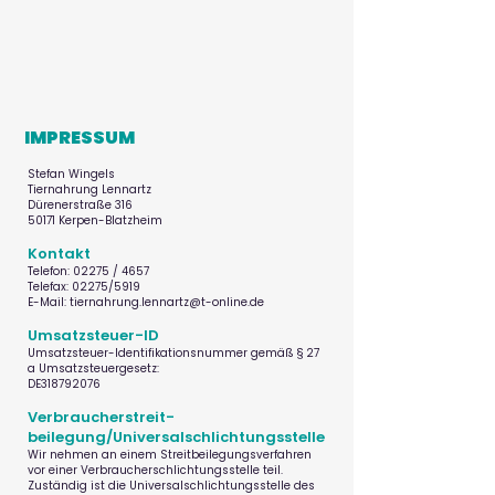
IMPRESSUM
Stefan Wingels
Tiernahrung Lennartz
Dürenerstraße 316
50171 Kerpen-Blatzheim
Kontakt
Telefon: 02275 / 4657
Telefax: 02275/5919
E-Mail: tiernahrung.lennartz@t-online.de
Umsatzsteuer-ID
Umsatzsteuer-Identifikationsnummer gemäß § 27
a Umsatzsteuergesetz:
DE318792076
Verbraucher­streit­
beilegung/Universal­schlichtungs­stelle
Wir nehmen an einem Streitbeilegungsverfahren
vor einer Verbraucherschlichtungsstelle teil.
Zuständig ist die Universalschlichtungsstelle des