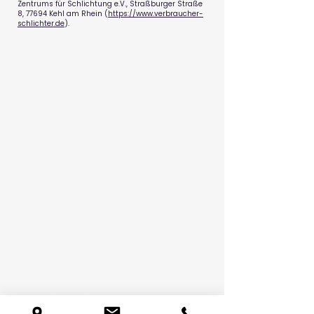
Zentrums für Schlichtung e.V., Straßburger Straße
8, 77694 Kehl am Rhein (
https://www.verbraucher-
schlichter.de
).
Unserer Geschäft
Hunde und Katzenfutter Shop
Hubert-Prott-Straße 157
50226 Frechen-Bachem
TEL.
:
02234 - 16 63 8
E-MAIL:
tiernahrung.lennartz@t-online.de
Produktion
Tiernahrung Lennartz
Inh. Stefan Wingels
Dürenerstraße 316
50171 Kerpen-Blatzheim
TEL.
:
02275 - 46 57