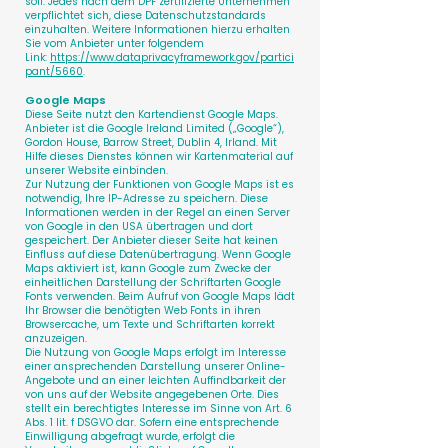
soll. Jedes nach dem DPF zertifizierte Unternehmen
verpflichtet sich, diese Datenschutzstandards
einzuhalten. Weitere Informationen hierzu erhalten
Sie vom Anbieter unter folgendem
Link:
https://www.dataprivacyframework.gov/partici
pant/5660
.
Google Maps
Diese Seite nutzt den Kartendienst Google Maps.
Anbieter ist die Google Ireland Limited („Google“),
Gordon House, Barrow Street, Dublin 4, Irland. Mit
Hilfe dieses Dienstes können wir Kartenmaterial auf
unserer Website einbinden.
Zur Nutzung der Funktionen von Google Maps ist es
notwendig, Ihre IP-Adresse zu speichern. Diese
Informationen werden in der Regel an einen Server
von Google in den USA übertragen und dort
gespeichert. Der Anbieter dieser Seite hat keinen
Einfluss auf diese Datenübertragung. Wenn Google
Maps aktiviert ist, kann Google zum Zwecke der
einheitlichen Darstellung der Schriftarten Google
Fonts verwenden. Beim Aufruf von Google Maps lädt
Ihr Browser die benötigten Web Fonts in ihren
Browsercache, um Texte und Schriftarten korrekt
anzuzeigen.
Die Nutzung von Google Maps erfolgt im Interesse
einer ansprechenden Darstellung unserer Online-
Angebote und an einer leichten Auffindbarkeit der
von uns auf der Website angegebenen Orte. Dies
stellt ein berechtigtes Interesse im Sinne von Art. 6
Abs. 1 lit. f DSGVO dar. Sofern eine entsprechende
Einwilligung abgefragt wurde, erfolgt die