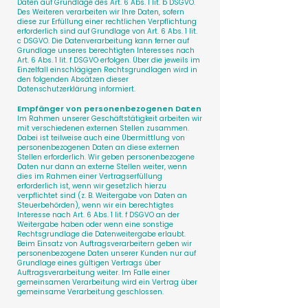
Daten auf Grundlage des Art. 6 Abs. 1 lit. b DSGVO.
Des Weiteren verarbeiten wir Ihre Daten, sofern
diese zur Erfüllung einer rechtlichen Verpflichtung
erforderlich sind auf Grundlage von Art. 6 Abs. 1 lit.
c DSGVO. Die Datenverarbeitung kann ferner auf
Grundlage unseres berechtigten Interesses nach
Art. 6 Abs. 1 lit. f DSGVO erfolgen. Über die jeweils im
Einzelfall einschlägigen Rechtsgrundlagen wird in
den folgenden Absätzen dieser
Datenschutzerklärung informiert.
Empfänger von personenbezogenen Daten
Im Rahmen unserer Geschäftstätigkeit arbeiten wir
mit verschiedenen externen Stellen zusammen.
Dabei ist teilweise auch eine Übermittlung von
personenbezogenen Daten an diese externen
Stellen erforderlich. Wir geben personenbezogene
Daten nur dann an externe Stellen weiter, wenn
dies im Rahmen einer Vertragserfüllung
erforderlich ist, wenn wir gesetzlich hierzu
verpflichtet sind (z. B. Weitergabe von Daten an
Steuerbehörden), wenn wir ein berechtigtes
Interesse nach Art. 6 Abs. 1 lit. f DSGVO an der
Weitergabe haben oder wenn eine sonstige
Rechtsgrundlage die Datenweitergabe erlaubt.
Beim Einsatz von Auftragsverarbeitern geben wir
personenbezogene Daten unserer Kunden nur auf
Grundlage eines gültigen Vertrags über
Auftragsverarbeitung weiter. Im Falle einer
gemeinsamen Verarbeitung wird ein Vertrag über
gemeinsame Verarbeitung geschlossen.