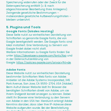
Speicherung widerrufen oder der Zweck für die
Datenspeicherung entfällt (z. B. nach
abgeschlossener Bearbeitung Ihres Anliegens).
Zwingende gesetzliche Bestimmungen –
insbesondere gesetzliche Aufbewahrungsfristen –
bleiben unberührt.
5. Plugins und Tools
Google Fonts (lokales Hosting)
Diese Seite nutzt zur einheitlichen Darstellung von
Schriftarten so genannte Google Fonts, die von
Google bereitgestellt werden. Die Google Fonts sind
lokal installiert. Eine Verbindung zu Servern von
Google findet dabei nicht statt.
Weitere Informationen zu Google Fonts finden Sie
unter
https://developers.google.com/fonts/faq
und
in der Datenschutzerklärung von
Google:
https://policies.google.com/privacy?hl=de
.
Adobe Fonts
Diese Website nutzt zur einheitlichen Darstellung
bestimmter Schriftarten Web Fonts von Adobe.
Anbieter ist die Adobe Systems Incorporated, 345
Park Avenue, San Jose, CA
95110-2704
, USA (Adobe).
Beim Aufruf dieser Website lädt Ihr Browser die
benötigten Schriftarten direkt von Adobe, um sie
Ihrem Endgerät korrekt anzeigen zu können. Dabei
stellt Ihr Browser eine Verbindung zu den Servern
von Adobe in den USA her. Hierdurch erlangt Adobe
Kenntnis darüber, dass über Ihre IP-Adresse diese
Website aufgerufen wurde. Bei der Bereitstellung