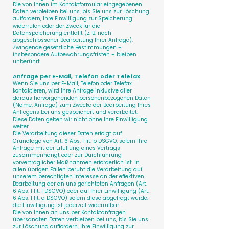
Die von Ihnen im Kontaktformular eingegebenen
Daten verbleiben bei uns, bis Sie uns zur Löschung
auffordern, Ihre Einwilligung zur Speicherung
widerrufen oder der Zweck für die
Datenspeicherung entfällt (z. B. nach
abgeschlossener Bearbeitung Ihrer Anfrage).
Zwingende gesetzliche Bestimmungen –
insbesondere Aufbewahrungsfristen – bleiben
unberührt.
Anfrage per E-Mail, Telefon oder Telefax
Wenn Sie uns per E-Mail, Telefon oder Telefax
kontaktieren, wird Ihre Anfrage inklusive aller
daraus hervorgehenden personenbezogenen Daten
(Name, Anfrage) zum Zwecke der Bearbeitung Ihres
Anliegens bei uns gespeichert und verarbeitet.
Diese Daten geben wir nicht ohne Ihre Einwilligung
weiter.
Die Verarbeitung dieser Daten erfolgt auf
Grundlage von Art. 6 Abs. 1 lit. b DSGVO, sofern Ihre
Anfrage mit der Erfüllung eines Vertrags
zusammenhängt oder zur Durchführung
vorvertraglicher Maßnahmen erforderlich ist. In
allen übrigen Fällen beruht die Verarbeitung auf
unserem berechtigten Interesse an der effektiven
Bearbeitung der an uns gerichteten Anfragen (Art.
6 Abs. 1 lit. f DSGVO) oder auf Ihrer Einwilligung (Art.
6 Abs. 1 lit. a DSGVO) sofern diese abgefragt wurde;
die Einwilligung ist jederzeit widerrufbar.
Die von Ihnen an uns per Kontaktanfragen
übersandten Daten verbleiben bei uns, bis Sie uns
zur Löschung auffordern, Ihre Einwilligung zur