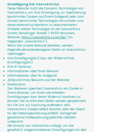
Einwilligung mit Usercentrics
Diese Website nutzt die Consent-Technologie von
Usercentrics, um Ihre Einwilligung zur Speicherung
bestimmter Cookies auf Ihrem Endgerät oder zum
Einsatz bestimmter Technologien einzuholen und
diese datenschutzkonform zu dokumentieren.
Anbieter dieser Technologie ist die Usercentrics
GmbH, Sendlinger Straße 7, 80331 München,
Website:
https://usercentrics.com/de/
(im
Folgenden „Usercentrics“).
Wenn Sie unsere Website betreten, werden
folgende personenbezogene Daten an Usercentrics
übertragen:
Ihre Einwilligung(en) bzw. der Widerruf Ihrer
Einwilligung(en)
Ihre IP-Adresse
Informationen über Ihren Browser
Informationen über Ihr Endgerät
Zeitpunkt Ihres Besuchs auf der Website
Geolocation
Des Weiteren speichert Usercentrics ein Cookie in
Ihrem Browser, um Ihnen die erteilten
Einwilligungen bzw. deren Widerruf zuordnen zu
können. Die so erfassten Daten werden gespeichert,
bis Sie uns zur Löschung auffordern, das
Usercentrics-Cookie selbst löschen oder der Zweck
für die Datenspeicherung entfällt. Zwingende
gesetzliche Aufbewahrungspflichten bleiben
unberührt.
Der Einsatz von Usercentrics erfolgt, um die
gesetzlich vorgeschriebenen Einwilligungen für den