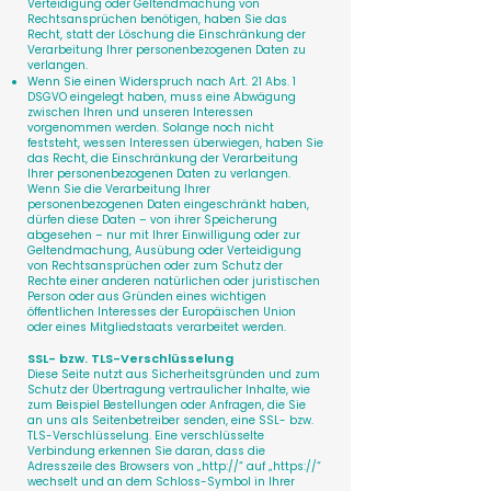
Verteidigung oder Geltendmachung von
Rechtsansprüchen benötigen, haben Sie das
Recht, statt der Löschung die Einschränkung der
Verarbeitung Ihrer personenbezogenen Daten zu
verlangen.
Wenn Sie einen Widerspruch nach Art. 21 Abs. 1
DSGVO eingelegt haben, muss eine Abwägung
zwischen Ihren und unseren Interessen
vorgenommen werden. Solange noch nicht
feststeht, wessen Interessen überwiegen, haben Sie
das Recht, die Einschränkung der Verarbeitung
Ihrer personenbezogenen Daten zu verlangen.
Wenn Sie die Verarbeitung Ihrer
personenbezogenen Daten eingeschränkt haben,
dürfen diese Daten – von ihrer Speicherung
abgesehen – nur mit Ihrer Einwilligung oder zur
Geltendmachung, Ausübung oder Verteidigung
von Rechtsansprüchen oder zum Schutz der
Rechte einer anderen natürlichen oder juristischen
Person oder aus Gründen eines wichtigen
öffentlichen Interesses der Europäischen Union
oder eines Mitgliedstaats verarbeitet werden.
SSL- bzw. TLS-Verschlüsselung
Diese Seite nutzt aus Sicherheitsgründen und zum
Schutz der Übertragung vertraulicher Inhalte, wie
zum Beispiel Bestellungen oder Anfragen, die Sie
an uns als Seitenbetreiber senden, eine SSL- bzw.
TLS-Verschlüsselung. Eine verschlüsselte
Verbindung erkennen Sie daran, dass die
Adresszeile des Browsers von „http://“ auf „https://“
wechselt und an dem Schloss-Symbol in Ihrer