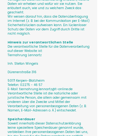
Daten wir erheben und wofür wir sie nutzen. Sie
erläutert auch, wie und zu welchem Zweck das
geschieht.
Wir weisen darauf hin, dass die Datenübertragung
im Internet (z. B. bei der Kommunikation per E-Mail)
Sicherheitslücken aufweisen kann. Ein lückenloser
Schutz der Daten vor dem Zugriff durch Dritte ist
nicht möglich.
Hinweis zur verantwortlichen Stelle
Die verantwortliche Stelle für die Datenverarbeitung
auf dieser Website ist:
Tiernahrung Lennartz
Inh. Stefan Wingels
Dürenerstraße 316
50171 Kerpen-Blatzheim
Telefon:
02275 - 46 57
E-Mail: tiernahrung.lennartz@t-online.de
Verantwortliche Stelle ist die natürliche oder
juristische Person, die allein oder gemeinsam mit
anderen über die Zwecke und Mittel der
Verarbeitung von personenbezogenen Daten (z. B.
Namen, E-Mail-Adressen o. Ä.) entscheidet.
Speicherdauer
Soweit innerhalb dieser Datenschutzerklärung
keine speziellere Speicherdauer genannt wurde,
verbleiben Ihre personenbezogenen Daten bei uns,