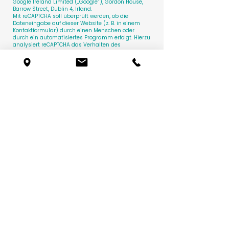
Google Ireland Limited („Google“), Gordon House,
Barrow Street, Dublin 4, Irland.
Mit reCAPTCHA soll überprüft werden, ob die
Dateneingabe auf dieser Website (z. B. in einem
Kontaktformular) durch einen Menschen oder
durch ein automatisiertes Programm erfolgt. Hierzu
analysiert reCAPTCHA das Verhalten des
Websitebesuchers anhand verschiedener
Merkmale. Diese Analyse beginnt automatisch,
sobald der Websitebesucher die Website betritt.
Zur Analyse wertet reCAPTCHA verschiedene
Informationen aus (z. B. IP-Adresse, Verweildauer
des Websitebesuchers auf der Website oder vom
Nutzer getätigte Mausbewegungen). Die bei der
Analyse erfassten Daten werden an Google
weitergeleitet.
Die reCAPTCHA-Analysen laufen vollständig im
Hintergrund. Websitebesucher werden nicht darauf
hingewiesen, dass eine Analyse stattfindet.
Google agiert in diesem Zusammenhang als reiner
Auftragsdatenverarbeiter im Sinne von Art. 28
DSGVO und wird die auf diesem Wege erhobenen
Daten nicht für eigene Zwecke nutzen. Die Nutzung
des Tools erfolgt auf Grundlage eines
Auftragsverarbeitungsvertrags (DPA) mit Google.
Die Speicherung und Analyse der Daten erfolgt auf
Grundlage von Art. 6 Abs. 1 lit. f DSGVO. Der
Websitebetreiber hat ein berechtigtes Interesse
daran, seine Webangebote vor missbräuchlicher
automatisierter Ausspähung und vor SPAM zu
schützen. Sofern eine entsprechende Einwilligung
abgefragt wurde, erfolgt die Verarbeitung