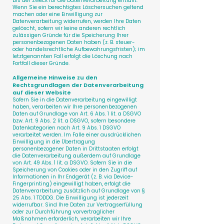
bis der Zweck für die Datenverarbeitung entfällt.
Wenn Sie ein berechtigtes Löschersuchen geltend
machen oder eine Einwilligung zur
Datenverarbeitung widerrufen, werden Ihre Daten
gelöscht, sofern wir keine anderen rechtlich
zulässigen Gründe für die Speicherung Ihrer
personenbezogenen Daten haben (z. B. steuer-
oder handelsrechtliche Aufbewahrungsfristen); im
letztgenannten Fall erfolgt die Löschung nach
Fortfall dieser Gründe.
Allgemeine Hinweise zu den
Rechtsgrundlagen der Datenverarbeitung
auf dieser Website
Sofern Sie in die Datenverarbeitung eingewilligt
haben, verarbeiten wir Ihre personenbezogenen
Daten auf Grundlage von Art. 6 Abs. 1 lit. a DSGVO
bzw. Art. 9 Abs. 2 lit. a DSGVO, sofern besondere
Datenkategorien nach Art. 9 Abs. 1 DSGVO
verarbeitet werden. Im Falle einer ausdrücklichen
Einwilligung in die Übertragung
personenbezogener Daten in Drittstaaten erfolgt
die Datenverarbeitung außerdem auf Grundlage
von Art. 49 Abs. 1 lit. a DSGVO. Sofern Sie in die
Speicherung von Cookies oder in den Zugriff auf
Informationen in Ihr Endgerät (z. B. via Device-
Fingerprinting) eingewilligt haben, erfolgt die
Datenverarbeitung zusätzlich auf Grundlage von §
25 Abs. 1 TDDDG. Die Einwilligung ist jederzeit
widerrufbar. Sind Ihre Daten zur Vertragserfüllung
oder zur Durchführung vorvertraglicher
Maßnahmen erforderlich, verarbeiten wir Ihre