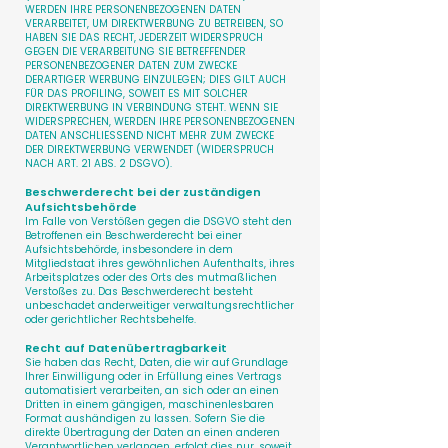
WERDEN IHRE PERSONENBEZOGENEN DATEN
VERARBEITET, UM DIREKTWERBUNG ZU BETREIBEN, SO
HABEN SIE DAS RECHT, JEDERZEIT WIDERSPRUCH
GEGEN DIE VERARBEITUNG SIE BETREFFENDER
PERSONENBEZOGENER DATEN ZUM ZWECKE
DERARTIGER WERBUNG EINZULEGEN; DIES GILT AUCH
FÜR DAS PROFILING, SOWEIT ES MIT SOLCHER
DIREKTWERBUNG IN VERBINDUNG STEHT. WENN SIE
WIDERSPRECHEN, WERDEN IHRE PERSONENBEZOGENEN
DATEN ANSCHLIESSEND NICHT MEHR ZUM ZWECKE
DER DIREKTWERBUNG VERWENDET (WIDERSPRUCH
NACH ART. 21 ABS. 2 DSGVO).
Beschwerde­recht bei der zuständigen
Aufsichts­behörde
Im Falle von Verstößen gegen die DSGVO steht den
Betroffenen ein Beschwerderecht bei einer
Aufsichtsbehörde, insbesondere in dem
Mitgliedstaat ihres gewöhnlichen Aufenthalts, ihres
Arbeitsplatzes oder des Orts des mutmaßlichen
Verstoßes zu. Das Beschwerderecht besteht
unbeschadet anderweitiger verwaltungsrechtlicher
oder gerichtlicher Rechtsbehelfe.
Recht auf Daten­übertrag­barkeit
Sie haben das Recht, Daten, die wir auf Grundlage
Ihrer Einwilligung oder in Erfüllung eines Vertrags
automatisiert verarbeiten, an sich oder an einen
Dritten in einem gängigen, maschinenlesbaren
Format aushändigen zu lassen. Sofern Sie die
direkte Übertragung der Daten an einen anderen
Verantwortlichen verlangen, erfolgt dies nur, soweit