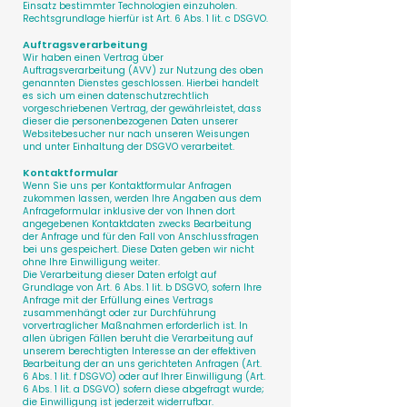
Einsatz bestimmter Technologien einzuholen.
Rechtsgrundlage hierfür ist Art. 6 Abs. 1 lit. c DSGVO.
Auftragsverarbeitung
Wir haben einen Vertrag über
Auftragsverarbeitung (AVV) zur Nutzung des oben
genannten Dienstes geschlossen. Hierbei handelt
es sich um einen datenschutzrechtlich
vorgeschriebenen Vertrag, der gewährleistet, dass
dieser die personenbezogenen Daten unserer
Websitebesucher nur nach unseren Weisungen
und unter Einhaltung der DSGVO verarbeitet.
Kontaktformular
Wenn Sie uns per Kontaktformular Anfragen
zukommen lassen, werden Ihre Angaben aus dem
Anfrageformular inklusive der von Ihnen dort
angegebenen Kontaktdaten zwecks Bearbeitung
der Anfrage und für den Fall von Anschlussfragen
bei uns gespeichert. Diese Daten geben wir nicht
ohne Ihre Einwilligung weiter.
Die Verarbeitung dieser Daten erfolgt auf
Grundlage von Art. 6 Abs. 1 lit. b DSGVO, sofern Ihre
Anfrage mit der Erfüllung eines Vertrags
zusammenhängt oder zur Durchführung
vorvertraglicher Maßnahmen erforderlich ist. In
allen übrigen Fällen beruht die Verarbeitung auf
unserem berechtigten Interesse an der effektiven
Bearbeitung der an uns gerichteten Anfragen (Art.
6 Abs. 1 lit. f DSGVO) oder auf Ihrer Einwilligung (Art.
6 Abs. 1 lit. a DSGVO) sofern diese abgefragt wurde;
die Einwilligung ist jederzeit widerrufbar.