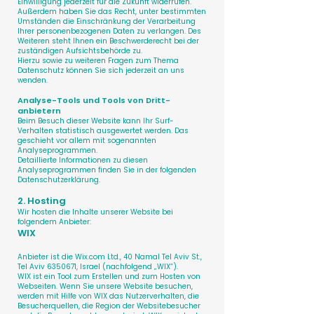
Einwilligung jederzeit für die Zukunft widerrufen.
Außerdem haben Sie das Recht, unter bestimmten
Umständen die Einschränkung der Verarbeitung
Ihrer personenbezogenen Daten zu verlangen. Des
Weiteren steht Ihnen ein Beschwerderecht bei der
zuständigen Aufsichtsbehörde zu.
Hierzu sowie zu weiteren Fragen zum Thema
Datenschutz können Sie sich jederzeit an uns
wenden.
Analyse-Tools und Tools von Dritt­
anbietern
Beim Besuch dieser Website kann Ihr Surf-
Verhalten statistisch ausgewertet werden. Das
geschieht vor allem mit sogenannten
Analyseprogrammen.
Detaillierte Informationen zu diesen
Analyseprogrammen finden Sie in der folgenden
Datenschutzerklärung.
2. Hosting
Wir hosten die Inhalte unserer Website bei
folgendem Anbieter:
WIX
Anbieter ist die Wix.com Ltd., 40 Namal Tel Aviv St.,
Tel Aviv
6350671
, Israel (nachfolgend „WIX“).
WIX ist ein Tool zum Erstellen und zum Hosten von
Webseiten. Wenn Sie unsere Website besuchen,
werden mit Hilfe von WIX das Nutzerverhalten, die
Besucherquellen, die Region der Websitebesucher