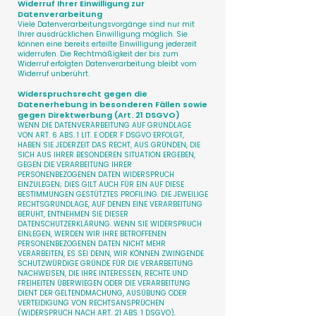
Widerruf Ihrer Einwilligung zur
Datenverarbeitung
Viele Datenverarbeitungsvorgänge sind nur mit
Ihrer ausdrücklichen Einwilligung möglich. Sie
können eine bereits erteilte Einwilligung jederzeit
widerrufen. Die Rechtmäßigkeit der bis zum
Widerruf erfolgten Datenverarbeitung bleibt vom
Widerruf unberührt.
Widerspruchsrecht gegen die
Datenerhebung in besonderen Fällen sowie
gegen Direktwerbung (Art. 21 DSGVO)
WENN DIE DATENVERARBEITUNG AUF GRUNDLAGE
VON ART. 6 ABS. 1 LIT. E ODER F DSGVO ERFOLGT,
HABEN SIE JEDERZEIT DAS RECHT, AUS GRÜNDEN, DIE
SICH AUS IHRER BESONDEREN SITUATION ERGEBEN,
GEGEN DIE VERARBEITUNG IHRER
PERSONENBEZOGENEN DATEN WIDERSPRUCH
EINZULEGEN; DIES GILT AUCH FÜR EIN AUF DIESE
BESTIMMUNGEN GESTÜTZTES PROFILING. DIE JEWEILIGE
RECHTSGRUNDLAGE, AUF DENEN EINE VERARBEITUNG
BERUHT, ENTNEHMEN SIE DIESER
DATENSCHUTZERKLÄRUNG. WENN SIE WIDERSPRUCH
EINLEGEN, WERDEN WIR IHRE BETROFFENEN
PERSONENBEZOGENEN DATEN NICHT MEHR
VERARBEITEN, ES SEI DENN, WIR KÖNNEN ZWINGENDE
SCHUTZWÜRDIGE GRÜNDE FÜR DIE VERARBEITUNG
NACHWEISEN, DIE IHRE INTERESSEN, RECHTE UND
FREIHEITEN ÜBERWIEGEN ODER DIE VERARBEITUNG
DIENT DER GELTENDMACHUNG, AUSÜBUNG ODER
VERTEIDIGUNG VON RECHTSANSPRÜCHEN
(WIDERSPRUCH NACH ART. 21 ABS. 1 DSGVO).