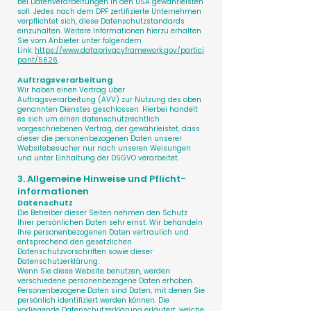
bei Datenverarbeitungen in den USA gewährleisten
soll. Jedes nach dem DPF zertifizierte Unternehmen
verpflichtet sich, diese Datenschutzstandards
einzuhalten. Weitere Informationen hierzu erhalten
Sie vom Anbieter unter folgendem
Link:
https://www.dataprivacyframework.gov/partici
pant/5626
.
Auftragsverarbeitung
Wir haben einen Vertrag über
Auftragsverarbeitung (AVV) zur Nutzung des oben
genannten Dienstes geschlossen. Hierbei handelt
es sich um einen datenschutzrechtlich
vorgeschriebenen Vertrag, der gewährleistet, dass
dieser die personenbezogenen Daten unserer
Websitebesucher nur nach unseren Weisungen
und unter Einhaltung der DSGVO verarbeitet.
3. Allgemeine Hinweise und Pflicht­
informationen
Datenschutz
Die Betreiber dieser Seiten nehmen den Schutz
Ihrer persönlichen Daten sehr ernst. Wir behandeln
Ihre personenbezogenen Daten vertraulich und
entsprechend den gesetzlichen
Datenschutzvorschriften sowie dieser
Datenschutzerklärung.
Wenn Sie diese Website benutzen, werden
verschiedene personenbezogene Daten erhoben.
Personenbezogene Daten sind Daten, mit denen Sie
persönlich identifiziert werden können. Die
vorliegende Datenschutzerklärung erläutert, welche