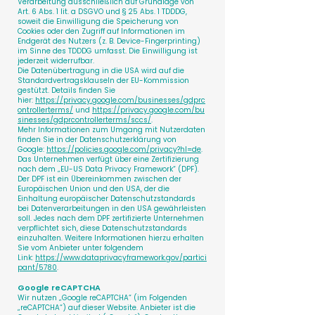
Verarbeitung ausschließlich auf Grundlage von
Art. 6 Abs. 1 lit. a DSGVO und § 25 Abs. 1 TDDDG,
soweit die Einwilligung die Speicherung von
Cookies oder den Zugriff auf Informationen im
Endgerät des Nutzers (z. B. Device-Fingerprinting)
im Sinne des TDDDG umfasst. Die Einwilligung ist
jederzeit widerrufbar.
Die Datenübertragung in die USA wird auf die
Standardvertragsklauseln der EU-Kommission
gestützt. Details finden Sie
hier:
https://privacy.google.com/businesses/gdprc
ontrollerterms/
und
https://privacy.google.com/bu
sinesses/gdprcontrollerterms/sccs/
.
Mehr Informationen zum Umgang mit Nutzerdaten
finden Sie in der Datenschutzerklärung von
Google:
https://policies.google.com/privacy?hl=de
.
Das Unternehmen verfügt über eine Zertifizierung
nach dem „EU-US Data Privacy Framework“ (DPF).
Der DPF ist ein Übereinkommen zwischen der
Europäischen Union und den USA, der die
Einhaltung europäischer Datenschutzstandards
bei Datenverarbeitungen in den USA gewährleisten
soll. Jedes nach dem DPF zertifizierte Unternehmen
verpflichtet sich, diese Datenschutzstandards
einzuhalten. Weitere Informationen hierzu erhalten
Sie vom Anbieter unter folgendem
Link:
https://www.dataprivacyframework.gov/partici
pant/5780
.
Google reCAPTCHA
Wir nutzen „Google reCAPTCHA“ (im Folgenden
„reCAPTCHA“) auf dieser Website. Anbieter ist die