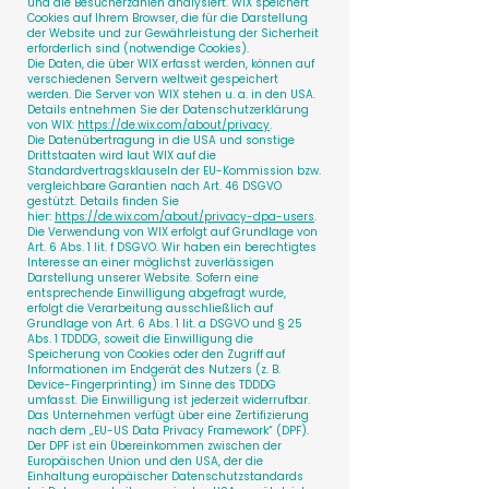
und die Besucherzahlen analysiert. WIX speichert
Cookies auf Ihrem Browser, die für die Darstellung
der Website und zur Gewährleistung der Sicherheit
erforderlich sind (notwendige Cookies).
Die Daten, die über WIX erfasst werden, können auf
verschiedenen Servern weltweit gespeichert
werden. Die Server von WIX stehen u. a. in den USA.
Details entnehmen Sie der Datenschutzerklärung
von WIX:
https://de.wix.com/about/privacy
.
Die Datenübertragung in die USA und sonstige
Drittstaaten wird laut WIX auf die
Standardvertragsklauseln der EU-Kommission bzw.
vergleichbare Garantien nach Art. 46 DSGVO
gestützt. Details finden Sie
hier:
https://de.wix.com/about/privacy-dpa-users
.
Die Verwendung von WIX erfolgt auf Grundlage von
Art. 6 Abs. 1 lit. f DSGVO. Wir haben ein berechtigtes
Interesse an einer möglichst zuverlässigen
Darstellung unserer Website. Sofern eine
entsprechende Einwilligung abgefragt wurde,
erfolgt die Verarbeitung ausschließlich auf
Grundlage von Art. 6 Abs. 1 lit. a DSGVO und § 25
Abs. 1 TDDDG, soweit die Einwilligung die
Speicherung von Cookies oder den Zugriff auf
Informationen im Endgerät des Nutzers (z. B.
Device-Fingerprinting) im Sinne des TDDDG
umfasst. Die Einwilligung ist jederzeit widerrufbar.
Das Unternehmen verfügt über eine Zertifizierung
nach dem „EU-US Data Privacy Framework“ (DPF).
Der DPF ist ein Übereinkommen zwischen der
Europäischen Union und den USA, der die
Einhaltung europäischer Datenschutzstandards