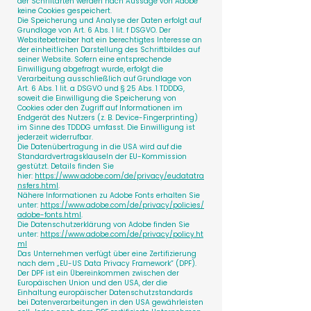
der Schriftarten werden nach Aussage von Adobe
keine Cookies gespeichert.
Die Speicherung und Analyse der Daten erfolgt auf
Grundlage von Art. 6 Abs. 1 lit. f DSGVO. Der
Websitebetreiber hat ein berechtigtes Interesse an
der einheitlichen Darstellung des Schriftbildes auf
seiner Website. Sofern eine entsprechende
Einwilligung abgefragt wurde, erfolgt die
Verarbeitung ausschließlich auf Grundlage von
Art. 6 Abs. 1 lit. a DSGVO und § 25 Abs. 1 TDDDG,
soweit die Einwilligung die Speicherung von
Cookies oder den Zugriff auf Informationen im
Endgerät des Nutzers (z. B. Device-Fingerprinting)
im Sinne des TDDDG umfasst. Die Einwilligung ist
jederzeit widerrufbar.
Die Datenübertragung in die USA wird auf die
Standardvertragsklauseln der EU-Kommission
gestützt. Details finden Sie
hier:
https://www.adobe.com/de/privacy/eudatatra
nsfers.html
.
Nähere Informationen zu Adobe Fonts erhalten Sie
unter:
https://www.adobe.com/de/privacy/policies/
adobe-fonts.html
.
Die Datenschutzerklärung von Adobe finden Sie
unter:
https://www.adobe.com/de/privacy/policy.ht
ml
Das Unternehmen verfügt über eine Zertifizierung
nach dem „EU-US Data Privacy Framework“ (DPF).
Der DPF ist ein Übereinkommen zwischen der
Europäischen Union und den USA, der die
Einhaltung europäischer Datenschutzstandards
bei Datenverarbeitungen in den USA gewährleisten