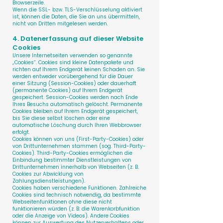
Browserzeile.
Wenn die SSL- bzw. TLS-Verschlüsselung aktiviert
ist, können die Daten, die Sie an uns übermitteln,
nicht von Dritten mitgelesen werden.
4. Datenerfassung auf dieser Website
Cookies
Unsere Internetseiten verwenden so genannte
„Cookies“. Cookies sind kleine Datenpakete und
richten auf Ihrem Endgerät keinen Schaden an. Sie
werden entweder vorübergehend für die Dauer
einer Sitzung (Session-Cookies) oder dauerhaft
(permanente Cookies) auf Ihrem Endgerät
gespeichert. Session-Cookies werden nach Ende
Ihres Besuchs automatisch gelöscht. Permanente
Cookies bleiben auf Ihrem Endgerät gespeichert,
bis Sie diese selbst löschen oder eine
automatische Löschung durch Ihren Webbrowser
erfolgt.
Cookies können von uns (First-Party-Cookies) oder
von Drittunternehmen stammen (sog. Third-Party-
Cookies). Third-Party-Cookies ermöglichen die
Einbindung bestimmter Dienstleistungen von
Drittunternehmen innerhalb von Webseiten (z. B.
Cookies zur Abwicklung von
Zahlungsdienstleistungen).
Cookies haben verschiedene Funktionen. Zahlreiche
Cookies sind technisch notwendig, da bestimmte
Webseitenfunktionen ohne diese nicht
funktionieren würden (z. B. die Warenkorbfunktion
oder die Anzeige von Videos). Andere Cookies
können zur Auswertung des Nutzerverhaltens oder