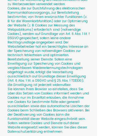
zu Werbezwecken verwendet werden.
Cookies, die zur Durchführung des elektronischen
Kommunikationsvorgangs, zur Bereitstellung
bestimmter, von Ihnen erwünschter Funktionen (z.
B. für die Warenkorbfunktion) oder zur Optimierung
der Website (z. B. Cookies zur Messung des
Webpublikums) erforderlich sind (notwendige
Cookies), werden auf Grundlage von Art. 6 Abs. 1 lit. f
DSGVO gespeichert, sofern keine andere
Rechtsgrundlage angegeben wird. Der
Websitebetreiber hat ein berechtigtes Interesse an
der Speicherung von notwendigen Cookies zur
technisch fehlerfreien und optimierten
Bereitstellung seiner Dienste. Sofern eine
Einwilligung zur Speicherung von Cookies und
vergleichbaren Wiedererkennungstechnologien
abgefragt wurde, erfolgt die Verarbeitung
ausschließlich auf Grundlage dieser Einwilligung
(Art. 6 Abs. 1 lit. a DSGVO und § 25 Abs. 1 TDDDG);
die Einwilligung ist jederzeit widerrufbar.
Sie können Ihren Browser so einstellen, dass Sie
über das Setzen von Cookies informiert werden und
Cookies nur im Einzelfall erlauben, die Annahme
von Cookies für bestimmte Fälle oder generell
ausschließen sowie das automatische Löschen der
Cookies beim Schließen des Browsers aktivieren. Bei
der Deaktivierung von Cookies kann die
Funktionalität dieser Website eingeschränkt sein.
Sofern weitere Cookies und Dienste auf dieser
Website eingesetzt werden, können Sie dies dieser
Datenschutzerklärung entnehmen.